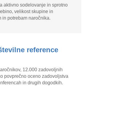
a aktivno sodelovanje in sprotno
ebino, velikost skupine in
m in potrebam naročnika.
številne reference
naročnikov, 12.000 zadovoljnih
ko povprečno oceno zadovoljstva
konferencah in drugih dogodkih.