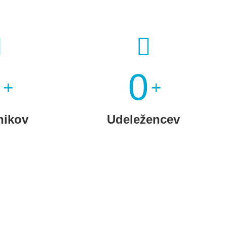
0
0
+
+
nikov
Udeležencev