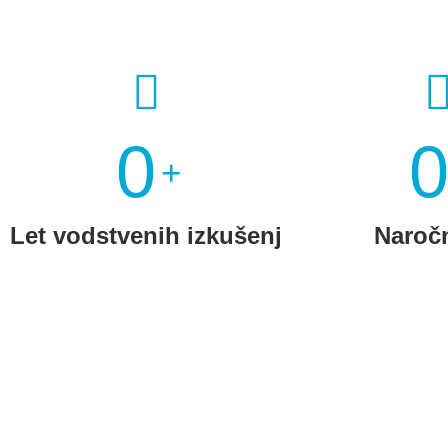
0
+
Let vodstvenih izkušenj
Naroč