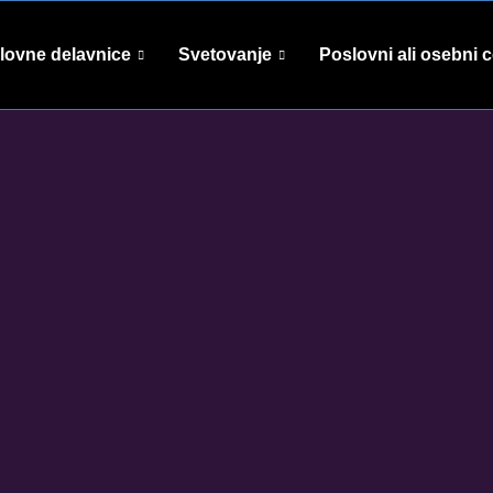
lovne delavnice
Svetovanje
Poslovni ali osebni 