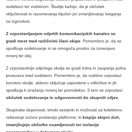
sodelavci ter vodstvom. Študije kažejo, da je občutek
vključenosti in razumevanja ključen pri zmanjševanju tveganja
za izgorelost.
Z vzpostavljanjem odprtih komunikacijskih kanalov se
gradi most med različnimi člani ekipe
. Pomembno je, da se
spodbuja sodelovanje in se omogoča prostor za izmenjavo
mnenj ter idej.
Z vzpostavitvijo odprtega okolja se gradi trdna in zaupanja polna
povezava med sodelavci. Pomembno je, da vodstvo vzpostavi
tovrstno okolje, aktivno vključuje zaposlene v odločitve in jih
spodbuja k izražanju mnenj ter pomislekov. S tem se vzpostavi
občutek sodelovanja in odgovornosti do skupnih ciljev.
Skupinske dejavnosti, timski sestanki in možnosti za kolektivno
reševanje izzivov postanejo platforme, ki
krepijo ekipni duh,
zmanjšujejo občutke osamljenosti ter izolacije