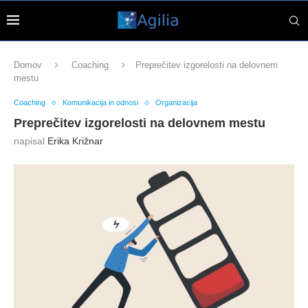
Domov
Coaching
Preprečitev izgorelosti na delovnem
mestu
Coaching
Komunikacija in odnosi
Organizacija
Preprečitev izgorelosti na delovnem mestu
napisal
Erika Križnar