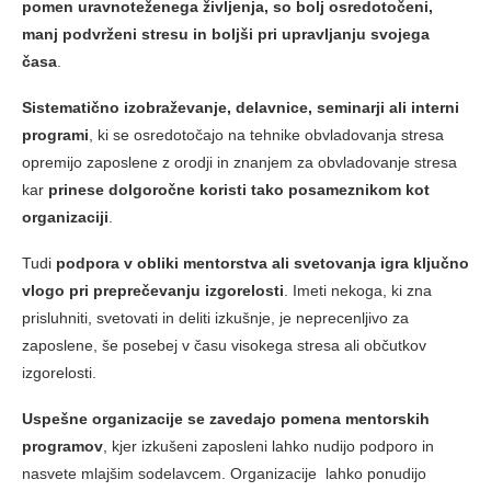
pomen uravnoteženega življenja, so bolj osredotočeni,
manj podvrženi stresu in boljši pri upravljanju svojega
časa
.
Sistematično izobraževanje, delavnice, seminarji ali interni
programi
, ki se osredotočajo na tehnike obvladovanja stresa
opremijo zaposlene z orodji in znanjem za obvladovanje stresa
kar
prinese dolgoročne koristi tako posameznikom kot
organizaciji
.
Tudi
podpora v obliki mentorstva ali svetovanja igra ključno
vlogo pri preprečevanju izgorelosti
. Imeti nekoga, ki zna
prisluhniti, svetovati in deliti izkušnje, je neprecenljivo za
zaposlene, še posebej v času visokega stresa ali občutkov
izgorelosti.
Uspešne organizacije se zavedajo pomena mentorskih
programov
, kjer izkušeni zaposleni lahko nudijo podporo in
nasvete mlajšim sodelavcem. Organizacije lahko ponudijo