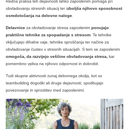
Redna praksa teh dejavnosti lahko zaposlenim pomaga pri
obvladovanju stresnih situacij ter i
zboljša njihovo sposobnost
osredotočanja na delovne naloge
.
Delavnice
za obvladovanje stresa zaposlenim
ponujajo
praktične tehnike za spopadanje s stresom
. Te tehnike
vključujejo dihalne vaje, tehnike sproščanja ter načine za
obvladovanje čustev v stresnih situacijah. S tem se zaposlenim
omogoča, da razvijejo veščine obvladovanja stresa,
kar
pomembno vpliva na njihovo odpornost in dobrobit.
Tudi skupne aktivnosti zunaj delovnega okolja, kot so
teambuilding dogodki ali druge dejavnosti, spodbujajo
povezovanje in sprostitev med zaposlenimi.