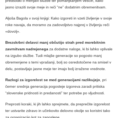
predsodki o menjavi službe ter pomanjkanjem veščin, kako
jasno izraziti svoje meje in reči “ne” dodatnim obremenitvam.
Aljoša Bagola v svoji knjigi: Kako izgoreti in vzeti življenje v svoje
roke navaja, da moramo za zadovoljstvo najprej v življenju reči
«dovolj«.
Brezskrbni delavci manj občutijo strah pred morebitnim
zavrnitvam
nadrejenega
za dodatne naloge, ki bi lahko vplivale
na izgubo službe. Tudi mlajše generacije so pogosto manj
obremenjene s temi vprašanji, bolj so osredotočene na smisel v
delu, postavljajo jasne meje ter imajo bolj izražene vrednote.
Razlogi za izgorelost se med generacijami razlikujejo
, pri
čemer srednja generacija pogosteje izgoreva zaradi pritiska
“slovenske pridnosti in predanosti” ter potrebe po vljudnosti.
Preprosti koraki, ki jih lahko sprejmete, da preprečite izgorelost
ter ustvarite zdravo in učinkovito delovno okolje so koristni tako
za organizacijo kot za zaposlene.