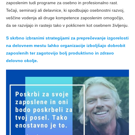
zaposlenim tudi programe za osebno in profesionalno rast.
Tečaji, seminarji ali delavnice, ki spodbujajo osebnostni razvoj,
veščine vodenja ali druge kompetence zaposlenim omogočijo,
da se razvijajo in rastejo tako v poklicnem kot osebnem življenju.
S skrbno izbranimi strategijami za preprečevanje izgorelosti
na delovnem mestu lahko organizacije izboljšajo dobrobit
zaposlenih ter zagotovijo bolj produktivno in zdravo
delovno okolje.