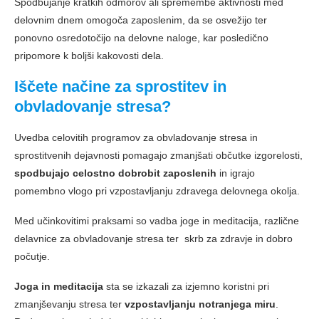
Spodbujanje kratkih odmorov ali spremembe aktivnosti med
delovnim dnem omogoča zaposlenim, da se osvežijo ter
ponovno osredotočijo na delovne naloge, kar posledično
pripomore k boljši kakovosti dela.
Iščete načine za sprostitev in
obvladovanje stresa?
Uvedba celovitih programov za obvladovanje stresa in
sprostitvenih dejavnosti pomagajo zmanjšati občutke izgorelosti,
spodbujajo celostno dobrobit zaposlenih
in igrajo
pomembno vlogo pri vzpostavljanju zdravega delovnega okolja.
Med učinkovitimi praksami so vadba joge in meditacija, različne
delavnice za obvladovanje stresa ter skrb za zdravje in dobro
počutje.
Joga in meditacija
sta se izkazali za izjemno koristni pri
zmanjševanju stresa ter
vzpostavljanju notranjega miru
.