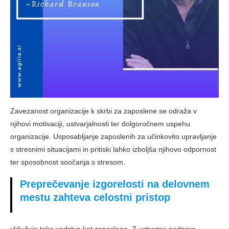
Zavezanost organizacije k skrbi za zaposlene se odraža v
njihovi motivaciji, ustvarjalnosti ter dolgoročnem uspehu
organizacije. Usposabljanje zaposlenih za učinkovito upravljanje
s stresnimi situacijami in pritiski lahko izboljša njihovo odpornost
ter sposobnost soočanja s stresom.
Preprečevanje izgorelosti na delovnem
mestu zahteva celostni pristop
vključuje tako vodstvo kot zaposlene. Z ustrezno podporo,