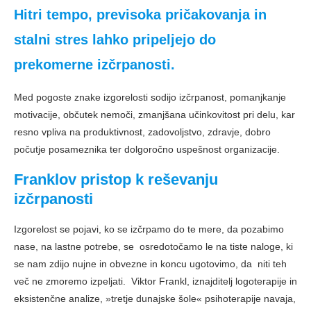
Hitri tempo, previsoka pričakovanja in
stalni stres lahko pripeljejo do
prekomerne izčrpanosti.
Med pogoste znake izgorelosti sodijo izčrpanost, pomanjkanje
motivacije, občutek nemoči, zmanjšana učinkovitost pri delu, kar
resno vpliva na produktivnost, zadovoljstvo, zdravje, dobro
počutje posameznika ter dolgoročno uspešnost organizacije.
Franklov pristop k reševanju
izčrpanosti
Izgorelost se pojavi, ko se izčrpamo do te mere, da pozabimo
nase, na lastne potrebe, se osredotočamo le na tiste naloge, ki
se nam zdijo nujne in obvezne in koncu ugotovimo, da niti teh
več ne zmoremo izpeljati. Viktor Frankl, iznajditelj logoterapije in
eksistenčne analize, »tretje dunajske šole« psihoterapije navaja,