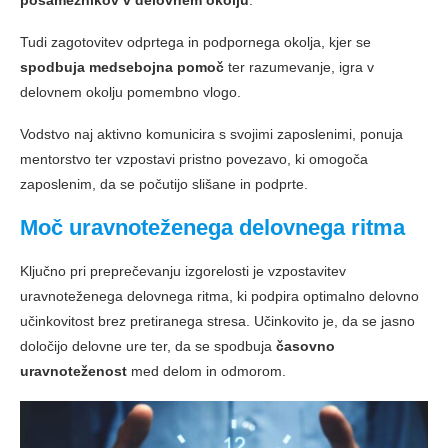
posameznikov v delovnem okolju
.
Tudi zagotovitev odprtega in podpornega okolja, kjer se
spodbuja medsebojna pomoč
ter razumevanje, igra v
delovnem okolju pomembno vlogo.
Vodstvo naj aktivno komunicira s svojimi zaposlenimi, ponuja
mentorstvo ter vzpostavi pristno povezavo, ki omogoča
zaposlenim, da se počutijo slišane in podprte.
Moč uravnoteženega delovnega ritma
Ključno pri preprečevanju izgorelosti je vzpostavitev
uravnoteženega delovnega ritma, ki podpira optimalno delovno
učinkovitost brez pretiranega stresa. Učinkovito je, da se jasno
določijo delovne ure ter, da se spodbuja
časovno
uravnoteženost
med delom in odmorom.