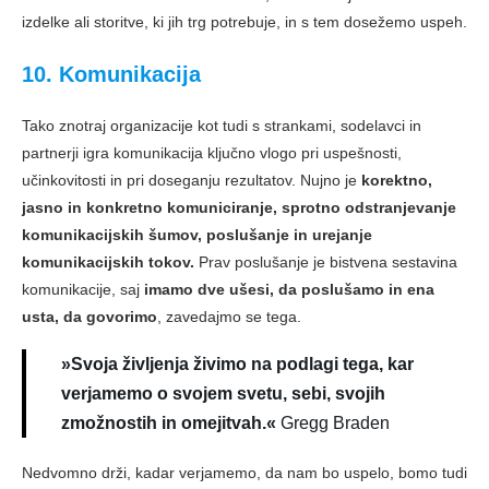
izdelke ali storitve, ki jih trg potrebuje, in s tem dosežemo uspeh.
10. Komunikacija
Tako znotraj organizacije kot tudi s strankami, sodelavci in
partnerji igra komunikacija ključno vlogo pri uspešnosti,
učinkovitosti in pri doseganju rezultatov. Nujno je
korektno,
jasno in konkretno komuniciranje, sprotno odstranjevanje
komunikacijskih šumov, poslušanje in urejanje
komunikacijskih tokov.
Prav poslušanje je bistvena sestavina
komunikacije, saj
imamo dve ušesi, da poslušamo in ena
usta, da govorimo
, zavedajmo se tega.
»Svoja življenja živimo na podlagi tega, kar
verjamemo o svojem svetu, sebi, svojih
zmožnostih in omejitvah.«
Gregg Braden
Nedvomno drži, kadar verjamemo, da nam bo uspelo, bomo tudi