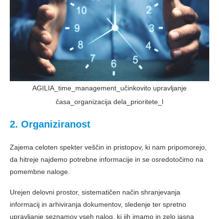
AGILIA_time_management_učinkovito upravljanje
časa_organizacija dela_prioritete_l
2. Organiziranost
Zajema celoten spekter veščin in pristopov, ki nam pripomorejo,
da hitreje najdemo potrebne informacije in se osredotočimo na
pomembne naloge.
Urejen delovni prostor, sistematičen način shranjevanja
informacij in arhiviranja dokumentov, sledenje ter spretno
upravljanje seznamov vseh nalog, ki jih imamo in zelo jasna