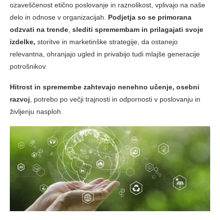
ozaveščenost etično poslovanje in raznolikost, vplivajo na naše
delo in odnose v organizacijah.
Podjetja so se primorana
odzvati na trende
,
slediti spremembam in prilagajati svoje
izdelke,
storitve in marketinške strategije, da ostanejo
relevantna, ohranjajo ugled in privabijo tudi mlajše generacije
potrošnikov.
Hitrost in spremembe zahtevajo nenehno učenje, osebni
razvoj
, potrebo po večji trajnosti in odpornosti v poslovanju in
življenju nasploh.