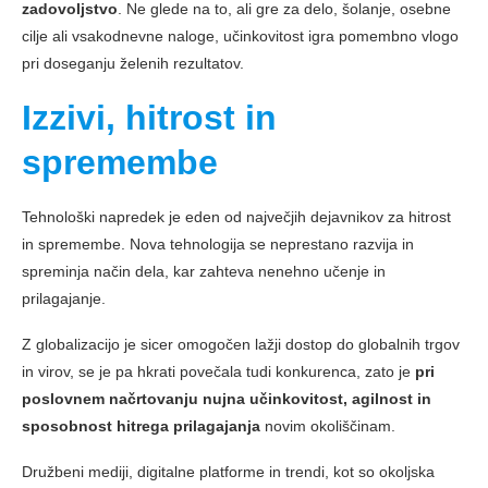
zadovoljstvo
. Ne glede na to, ali gre za delo, šolanje, osebne
cilje ali vsakodnevne naloge, učinkovitost igra pomembno vlogo
pri doseganju želenih rezultatov.
Izzivi, hitrost in
spremembe
Tehnološki napredek je eden od največjih dejavnikov za hitrost
in spremembe. Nova tehnologija se neprestano razvija in
spreminja način dela, kar zahteva nenehno učenje in
prilagajanje.
Z globalizacijo je sicer omogočen lažji dostop do globalnih trgov
in virov, se je pa hkrati povečala tudi konkurenca, zato je
pri
poslovnem načrtovanju nujna učinkovitost, agilnost in
sposobnost hitrega prilagajanja
novim okoliščinam.
Družbeni mediji, digitalne platforme in trendi, kot so okoljska