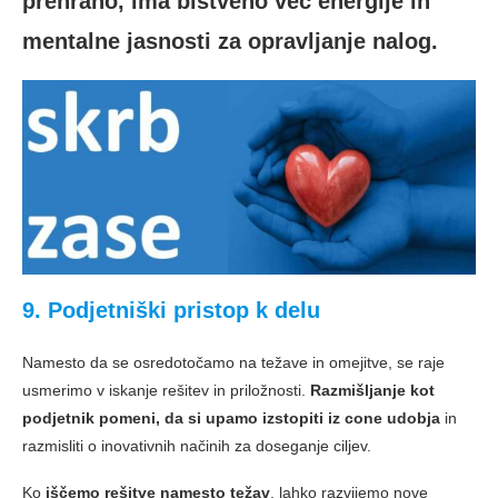
prehrano, ima bistveno več energije in
mentalne jasnosti za opravljanje nalog.
9. Podjetniški pristop k delu
Namesto da se osredotočamo na težave in omejitve, se raje
usmerimo v iskanje rešitev in priložnosti.
Razmišljanje kot
podjetnik pomeni, da si upamo izstopiti iz cone udobja
in
razmisliti o inovativnih načinih za doseganje ciljev.
Ko
iščemo rešitve namesto težav
, lahko razvijemo nove