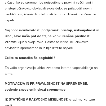
v času, ko so spremembe neizogibne s pravimi veščinami in
pristopi učinkovito obvladali svoje delo, se prilagodili novim
okoliščinam, izkoristili priložnosti ter ohranili konkurenčnost in
uspeh.
Naj bodo
učinkovitost, podjetniški pristop, ustvarjalnost in
izboljšave naša pot do trajne konkurenčne prednosti.
Vzemite ključ v svoje roke. Postanite vi tisti, ki učinkovito
obvladate spremembe in iz njih iztržite največ.
Želite to tematiko še poglobiti?
Za vašo organizacijo lahko izvedemo interno usposabljanje na
temo:
MOTIVACIJA IN PRIPRAVLJENOST NA SPREMEMBE:
vodenje zaposlenih skozi spremembe
IZ STATIČNE V RAZVOJNO MISELNOST: gradimo kulturo
rasti