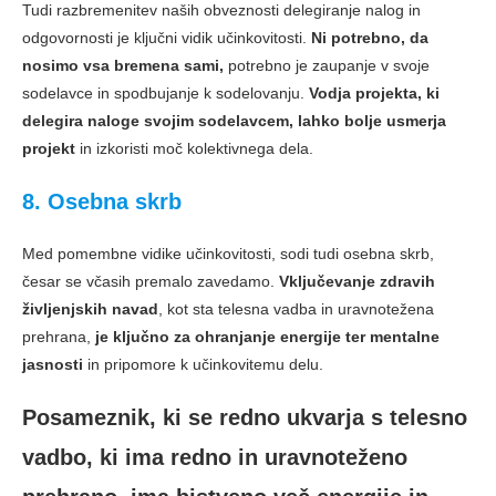
Tudi razbremenitev naših obveznosti delegiranje nalog in
odgovornosti je ključni vidik učinkovitosti.
Ni potrebno, da
nosimo vsa bremena sami,
potrebno je zaupanje v svoje
sodelavce in spodbujanje k sodelovanju.
Vodja projekta, ki
delegira naloge svojim sodelavcem, lahko bolje usmerja
projekt
in izkoristi moč kolektivnega dela.
8. Osebna skrb
Med pomembne vidike učinkovitosti, sodi tudi osebna skrb,
česar se včasih premalo zavedamo.
Vključevanje zdravih
življenjskih navad
, kot sta telesna vadba in uravnotežena
prehrana,
je ključno za ohranjanje energije ter mentalne
jasnosti
in pripomore k učinkovitemu delu.
Posameznik, ki se redno ukvarja s telesno
vadbo, ki ima redno in uravnoteženo