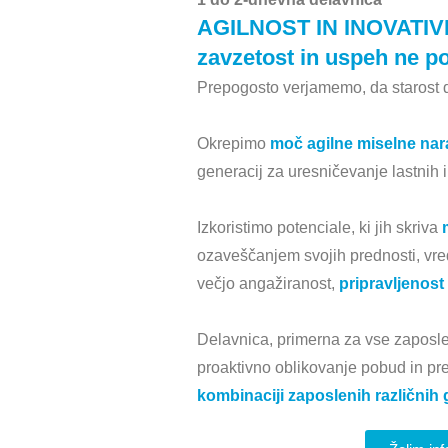
AGILNOST IN INOVATI
zavzetost in uspeh ne p
Prepogosto verjamemo, da starost d
Okrepimo
moč agilne miselne nar
generacij za uresničevanje lastnih i
Izkoristimo potenciale, ki jih skriva
ozaveščanjem svojih prednosti, vre
večjo angažiranost,
pripravljenos
Delavnica, primerna za vse zaposlen
proaktivno oblikovanje pobud in pr
kombinaciji zaposlenih različnih 