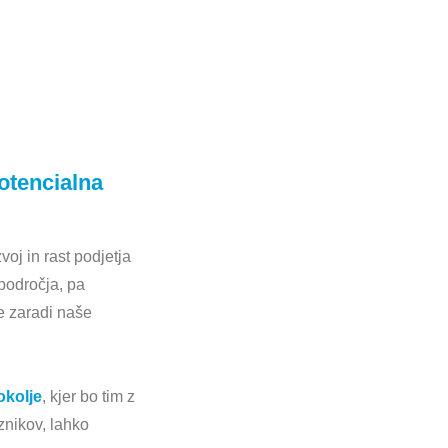
tencialna
oj in rast podjetja
področja, pa
je zaradi naše
okolje
, kjer bo tim z
znikov, lahko