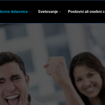
lovne delavnice
Svetovanje
Poslovni ali osebni 