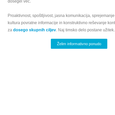
dosegel več.
Proaktivnost, spoštljivost, jasna komunikacija, sprejemanje
kultura povratne informacije in konstruktivno reševanje konf
za
dosego skupnih ciljev
. Naj timsko delo postane užitek.
Želim informativno ponudo