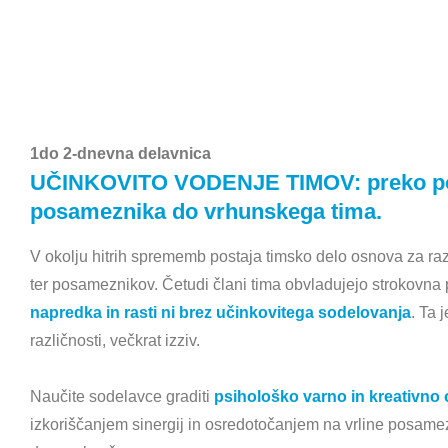
1do 2-dnevna delavnica
UČINKOVITO VODENJE TIMOV: preko po
posameznika do vrhunskega tima.
V okolju hitrih sprememb postaja timsko delo osnova za razv
ter posameznikov. Četudi člani tima obvladujejo strokovna 
napredka in rasti ni brez učinkovitega sodelovanja
. Ta 
različnosti, večkrat izziv.
Naučite sodelavce graditi
psihološko varno in kreativno 
izkoriščanjem sinergij in osredotočanjem na vrline posame