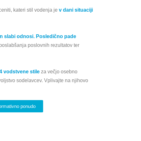
niti, kateri stil vodenja je
v dani situaciji
 in slabi odnosi. Posledično pade
o poslabšanja poslovnih rezultatov ter
4 vodstvene stile
za večjo osebno
voljstvo sodelavcev. Vplivajte na njihovo
formativno ponudo