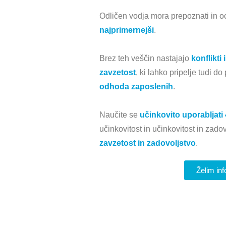
Odličen vodja mora prepoznati in oce
najprimernejši
.
Brez teh veščin nastajajo
konflikti
zavzetost
, ki lahko pripelje tudi d
odhoda zaposlenih
.
Naučite se
učinkovito uporabljati 
učinkovitost in učinkovitost in zado
zavzetost in zadovoljstvo
.
Želim in