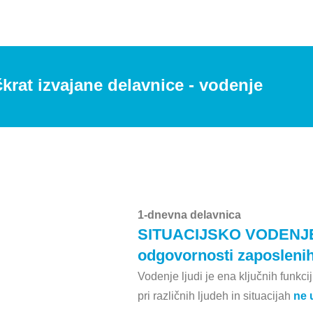
krat izvajane delavnice - vodenje
1-dnevna delavnica
SITUACIJSKO VODENJE za
odgovornosti zaposleni
Vodenje ljudi je ena ključnih funkci
pri različnih ljudeh in situacijah
ne 