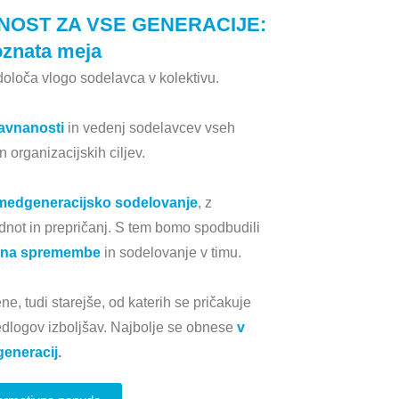
VNOST ZA VSE GENERACIJE:
oznata meja
oloča vlogo sodelavca v kolektivu.
avnanosti
in vedenj sodelavcev vseh
n organizacijskih ciljev.
medgeneracijsko sodelovanje
, z
dnot in prepričanj. S tem bomo spodbudili
t na spremembe
in sodelovanje v timu.
e, tudi starejše, od katerih se pričakuje
edlogov izboljšav. Najbolje se obnese
v
generacij
.