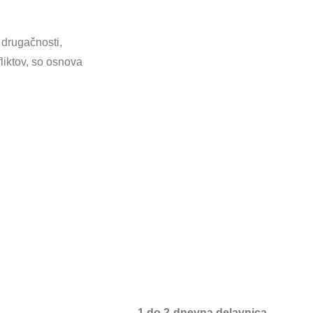
 drugačnosti,
liktov, so osnova
1 do 2-dnevna delavnica