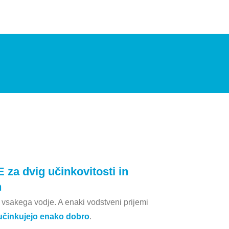
 dvig učinkovitosti in
h
j vsakega vodje. A enaki vodstveni prijemi
učinkujejo enako dobro
.