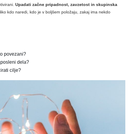
ivirani.
Upadati začne pripadnost, zavzetost in skupinska
liko kdo naredi, kdo je v boljšem položaju, zakaj ima nekdo
mo povezani?
zaposleni dela?
rati cilje?