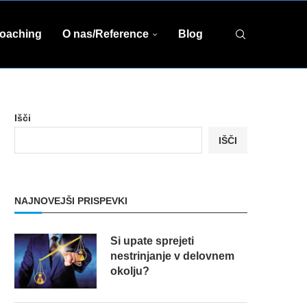
coaching
O nas/Reference
Blog
Išči
IŠČI
NAJNOVEJŠI PRISPEVKI
Si upate sprejeti
nestrinjanje v delovnem
okolju?