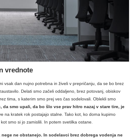
n vrednote
ni vsak dan nujno potrebna in živeli v prepričanju, da se bo brez
j zaustavilo. Delati smo začeli oddaljeno, brez potovanj, obiskov
rez tima, s katerim smo prej ves čas sodelovali. Oblekli smo
 da smo upali, da bo šlo vse prav hitro nazaj v stare tire, je
e na kratek rok postajajo stalne. Tako kot, ko doma kupimo
ot smo si jo zamislili. In potem svetilka ostane.
 nege ne obstanejo. In sodelavci brez dobrega vodenja ne