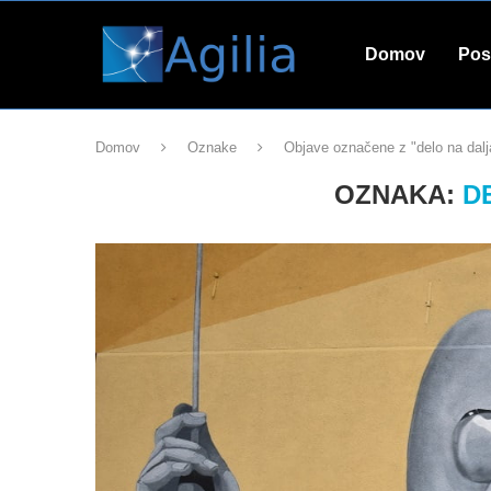
Domov
Pos
Domov
Oznake
Objave označene z "delo na dalj
OZNAKA:
D