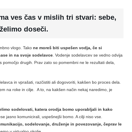
 ima ves čas v mislih tri stvari: sebe,
 želimo doseči.
mbno vlogo. Tako
ne moreš biti uspešen vodja, če si
nase in na svoje sodelavce
. Vodenje sodelavcev se vedno odvija
 pomočjo drugih. Prav zato so pomembni ne le rezultati dela,
lavca in vprašati, razčistiti ali dogovoriti, kakšen bo proces dela.
na roke in cilje. A to, na kakšen način nekaj naredimo, je
elimo sodelovati, katera orodja bomo uporabljali in kako
se jasno komunicirali, uspešnejši bomo. A cilji niso vse.
komunikacijo, sodelovanje, druženje in povezovanje, čeprav le
semo v virtualno okolje.