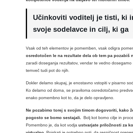
Učinkoviti voditelj je tisti, ki
svoje sodelavce in cilj, ki ga
Vsak od teh elementov je pomemben, vsak odigra pome
osredotočen le na rezultate dela ob tem pa pozabiš 
zaradi doseganja rezultatov, vendar te vedno dosegamo s
temveč tudi pot do njih.
Dokler delamo skupaj, je enostavno vstopiti v pisarno sode
Ko delamo od doma, se praviloma osredotočamo predvsem 
enako pomembno kot to, da je delo opravljeno.
Ne pozabimo torej s svojim timom dogovoriti, kako ž
pogosto se bomo sestajali.
Bolj kot bomo cilje in proce
Pomembno je, da kot vodja
ustvarjate priložnosti za 
virtualno
. Poiskati je potrebno poti, da resničnost prene