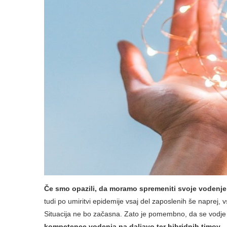
Če smo opazili, da moramo spremeniti svoje vodenje
tudi po umiritvi epidemije vsaj del zaposlenih še naprej, 
Situacija ne bo začasna. Zato je pomembno, da se vodje 
kompetence vodenja na daljavo ter hibridnih timov.