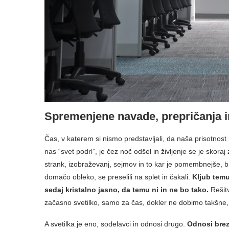
Spremenjene navade, prepričanja i
Čas, v katerem si nismo predstavljali, da naša prisotnost 
nas “svet podrl”, je čez noč odšel in življenje se je skora
strank, izobraževanj, sejmov in to kar je pomembnejše, b
domačo obleko, se preselili na splet in čakali.
Kljub temu,
sedaj kristalno jasno, da temu ni in ne bo tako.
Rešitv
začasno svetilko, samo za čas, dokler ne dobimo takšne, k
A svetilka je eno, sodelavci in odnosi drugo.
Odnosi brez