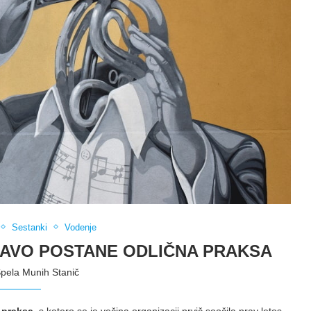
Sestanki
Vodenje
JAVO POSTANE ODLIČNA PRAKSA
pela Munih Stanič
 praksa
, s katero se je večina organizacij prvič soočila prav letos.