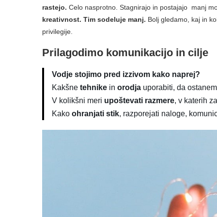
rastejo.
Celo nasprotno. Stagnirajo in postajajo manj mot
kreativnost.
Tim sodeluje manj.
Bolj gledamo, kaj in ko
privilegije.
Prilagodimo komunikacijo in cilje
Vodje stojimo pred izzivom kako naprej?
Kakšne
tehnike
in
orodja
uporabiti, da ostane
V kolikšni meri
upoštevati razmere
, v katerih 
Kako
ohranjati stik
, razporejati naloge, komunici