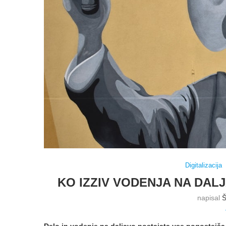
Digitalizacija
KO IZZIV VODENJA NA DAL
napisal
Š
Delo in vodenje na daljavo postajata vse pogostejša