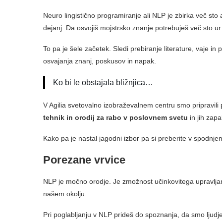
Neuro lingistično programiranje ali NLP je zbirka več sto a
dejanj. Da osvojiš mojstrsko znanje potrebuješ več sto u
To pa je šele začetek. Sledi prebiranje literature, vaje i
osvajanja znanj, poskusov in napak.
Ko bi le obstajala bližnjica…
V Agilia svetovalno izobraževalnem centru smo pripravili 
tehnik in orodij za rabo v poslovnem svetu
in jih zapa
Kako pa je nastal jagodni izbor pa si preberite v spodnje
Porezane vrvice
NLP je močno orodje. Je zmožnost učinkovitega upravljanj
našem okolju.
Pri poglabljanju v NLP prideš do spoznanja, da smo ljudje