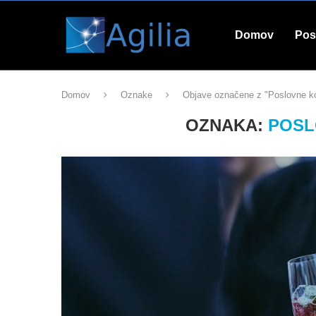
Domov
Pos
Domov
Oznake
Objave označene z "Poslovne 
OZNAKA:
POSL