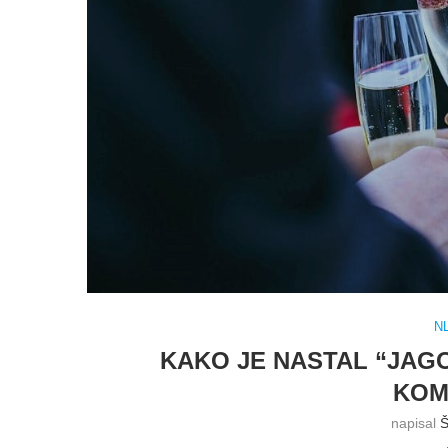
N
KAKO JE NASTAL “JAG
KOM
napisal
Š