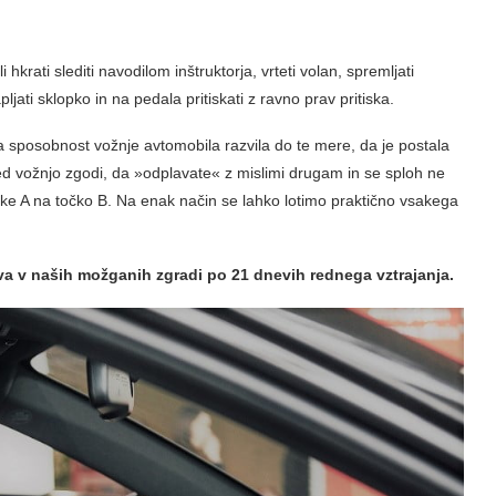
hkrati slediti navodilom inštruktorja, vrteti volan, spremljati
jati sklopko in na pedala pritiskati z ravno prav pritiska.
ša sposobnost vožnje avtomobila razvila do te mere, da je postala
vožnjo zgodi, da »odplavate« z mislimi drugam in se sploh ne
čke A na točko B. Na enak način se lahko lotimo praktično vsakega
 v naših možganih zgradi po 21 dnevih rednega vztrajanja.