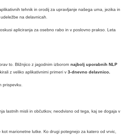
plikativnih tehnik in orodij za upravljanje našega uma, jezika in
r udeležbe na delavnicah.
n poskusi apliciranja za osebno rabo in v poslovno prakso. Leta
prav to. Bližnjico z jagodnim izborom
najbolj uporabnih NLP
kirali z veliko aplikativnimi primeri v
3-dnevno delavnico.
m prispevku.
a lastnih misli in občutkov, neodvisno od tega, kaj se dogaja v
 kot marionetne lutke. Ko drugi potegnejo za katero od vrvic,