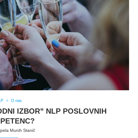
LP
O nas
ODNI IZBOR” NLP POSLOVNIH
PETENC?
pela Munih Stanič