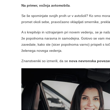
Na primer, vožnja avtomobila
.
Se še spominjate svojih prvih ur v avtošoli? Ko smo morali 
promet okoli sebe, pravočasno vklapljati smernike, preklapl
A s krepitvijo in vztrajanjem pri novem vedenju, se je na
že popolnoma naravna in samodejna. Gotovo se vam med 
zavedate, kako ste (sicer popolnoma varno) prispeli s to
želenega novega vedenja.
Znanstveniki so izmerili, da se
nova nevronska povezava