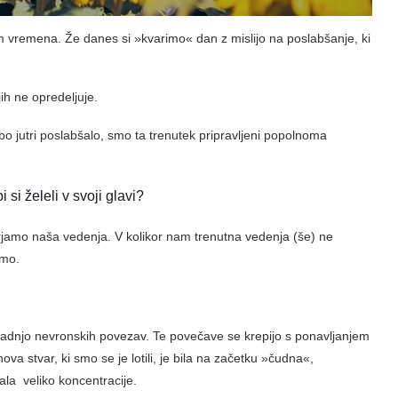
em vremena. Že danes si »kvarimo« dan z mislijo na poslabšanje, ki
ih ne opredeljuje.
 bo jutri poslabšalo, smo ta trenutek pripravljeni popolnoma
 si želeli v svoji glavi?
rjamo naša vedenja. V kolikor nam trenutna vedenja (še) ne
amo.
adnjo nevronskih povezav. Te povečave se krepijo s ponavljanjem
va stvar, ki smo se je lotili, je bila na začetku »čudna«,
la veliko koncentracije.