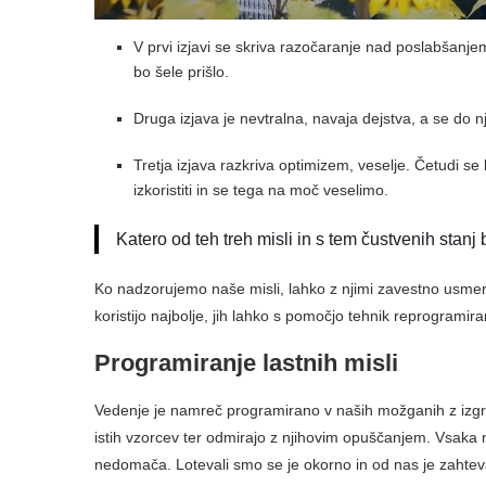
V prvi izjavi se skriva razočaranje nad poslabšanj
bo šele prišlo.
Druga izjava je nevtralna, navaja dejstva, a se do nj
Tretja izjava razkriva optimizem, veselje. Četudi se
izkoristiti in se tega na moč veselimo.
Katero od teh treh misli in s tem čustvenih stanj bi
Ko nadzorujemo naše misli, lahko z njimi zavestno usme
koristijo najbolje, jih lahko s pomočjo tehnik reprogramir
Programiranje lastnih misli
Vedenje je namreč programirano v naših možganih z izgr
istih vzorcev ter odmirajo z njihovim opuščanjem. Vsaka no
nedomača. Lotevali smo se je okorno in od nas je zahteva