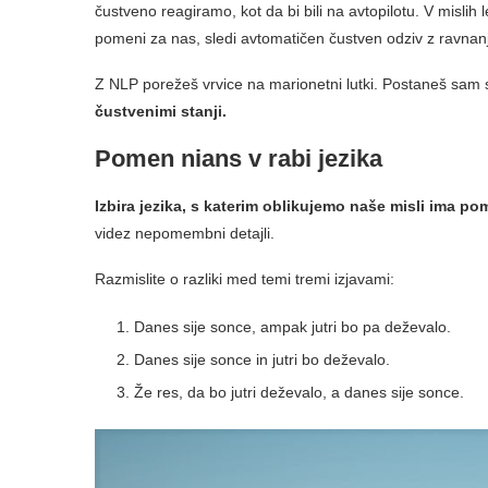
čustveno reagiramo, kot da bi bili na avtopilotu. V mislih
pomeni za nas, sledi avtomatičen čustven odziv z ravnanj
Z NLP porežeš vrvice na marionetni lutki. Postaneš sam
čustvenimi stanji.
Pomen nians v rabi jezika
Izbira jezika, s katerim oblikujemo naše misli ima po
videz nepomembni detajli.
Razmislite o razliki med temi tremi izjavami:
Danes sije sonce, ampak jutri bo pa deževalo.
Danes sije sonce in jutri bo deževalo.
Že res, da bo jutri deževalo, a danes sije sonce.