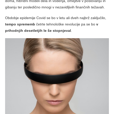
doma, hibridni modeli dela in vodenja, omejitve v poslovanju in
gibanju ter posledično mnogi v nezavidljivih finančnih težavah.
Obdobje epidemije Covid se bo v letu ali dveh najbrž zaključilo,
tempo sprememb
četrte tehnološke revolucije pa se bo
v
prihodnjih desetletjih le še stopnjeval
.