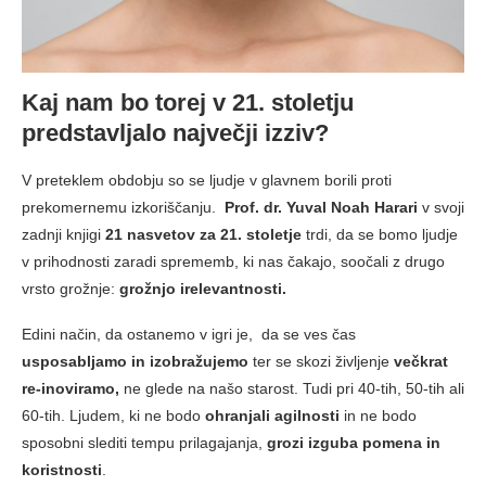
Kaj nam bo torej v 21. stoletju
predstavljalo največji izziv?
V preteklem obdobju so se ljudje v glavnem borili proti
prekomernemu izkoriščanju.
Prof. dr. Yuval Noah Harari
v svoji
zadnji knjigi
21 nasvetov za 21. stoletje
trdi, da se bomo ljudje
v prihodnosti zaradi sprememb, ki nas čakajo, soočali z drugo
vrsto grožnje:
grožnjo
irelevantnosti.
Edini način, da ostanemo v igri je, da se ves čas
usposabljamo in izobražujemo
ter se skozi življenje
večkrat
re-inoviramo,
ne glede na našo starost. Tudi pri 40-tih, 50-tih ali
60-tih. Ljudem, ki ne bodo
ohranjali agilnosti
in ne bodo
sposobni slediti tempu prilagajanja,
grozi izguba pomena in
koristnosti
.