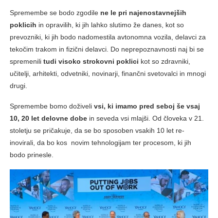
Spremembe se bodo zgodile
ne le pri najenostavnejših
poklicih
in opravilih, ki jih lahko slutimo že danes, kot so
prevozniki, ki jih bodo nadomestila avtonomna vozila, delavci za
tekočim trakom in fizični delavci. Do neprepoznavnosti naj bi se
spremenili
tudi visoko strokovni poklici
kot so zdravniki,
učitelji, arhitekti, odvetniki, novinarji, finančni svetovalci in mnogi
drugi.
Spremembe bomo doživeli
vsi, ki imamo pred seboj še vsaj
10, 20 let delovne dobe
in seveda vsi mlajši. Od človeka v 21.
stoletju se pričakuje, da se bo sposoben vsakih 10 let re-
inovirali, da bo kos novim tehnologijam ter procesom, ki jih
bodo prinesle.