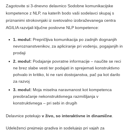
Zagotovite si 3-dnevno delavnico Sodobne komunikacijske
kompetence z NLP, na katerih bodo vaši sodelavci skupaj s
priznanimi strokovnjaki iz svetovalno izobraževanega centra
AGILIA razvijali ključne poslovne NLP kompetence:
1. modul:
Prepričljiva komunikacija po zadnjih dognanjih
nevroznanstvenikov, za apliciranje pri vodenju, pogajanjih in
prodaji
2. modul:
Podajanje povratne informacije – naučite se reci
ne brez slabe vesti ter podajati in sprejemati konstruktivno
pohvalo in kritiko, ki ne rani dostojanstva, pač pa kot darilo
za razvoj
3. modul:
Moja miselna naravnanost kot kompetenca
preobračanje nekonstruktivnega razmišljanja v
konstruktivnega – pri sebi in drugih
Delavnice potekajo
v živo, so interaktivne in dinamične
.
Udeleženci prejmejo gradiva in sodelujejo pri vajah za