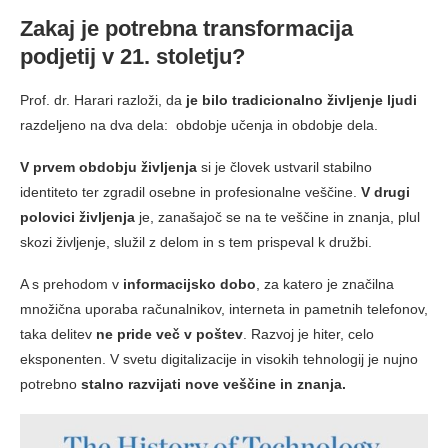
Zakaj je potrebna transformacija
podjetij v 21. stoletju?
Prof. dr. Harari razloži, da
je bilo tradicionalno življenje ljudi
razdeljeno na dva dela: obdobje učenja in obdobje dela.
V prvem obdobju življenja
si je človek ustvaril stabilno
identiteto ter zgradil osebne in profesionalne veščine.
V drugi
polovici življenja
je, zanašajoč se na te veščine in znanja, plul
skozi življenje, služil z delom in s tem prispeval k družbi.
A s prehodom v
informacijsko dobo
, za katero je značilna
množična uporaba računalnikov, interneta in pametnih telefonov,
taka delitev
ne pride več v poštev
. Razvoj je hiter, celo
eksponenten. V svetu digitalizacije in visokih tehnologij je nujno
potrebno
stalno razvijati nove veščine in znanja.