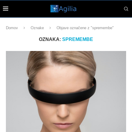
Domov
Oznake
Objave označene z "spremembe"
OZNAKA:
SPREMEMBE