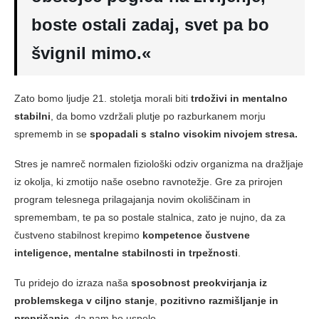
boste ostali zadaj, svet pa bo
švignil mimo.«
Zato bomo ljudje 21. stoletja morali biti
trdoživi in mentalno
stabilni
, da bomo vzdržali plutje po razburkanem morju
sprememb in se
spopadali s stalno visokim nivojem stresa.
Stres je namreč normalen fiziološki odziv organizma na dražljaje
iz okolja, ki zmotijo naše osebno ravnotežje. Gre za prirojen
program telesnega prilagajanja novim okoliščinam in
spremembam, te pa so postale stalnica, zato je nujno, da za
čustveno stabilnost krepimo
kompetence čustvene
inteligence, mentalne stabilnosti in trpežnosti
.
Tu pridejo do izraza naša
sposobnost preokvirjanja iz
problemskega v ciljno stanje
,
pozitivno razmišljanje in
prepričanje
, da nam bo uspelo.