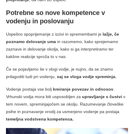
Potrebne so nove kompetence v
vodenju in poslovanju
Uspešno spoprijemanje z izzivi in spremembami je
lažje, če
poznamo delovanje uma
in razumemo, kako sprejemamo
zaznave in delovanje okolja, kako si ga interpretiramo ter
kakšne reakcije sproža to v nas.
Če se pojavljamo še v vlogi vodje, je nujno, da se znamo
prilagoditi tudi pri vodenju,
saj se vloga vodje spreminja.
Vodenje postaja vse bolj
kreiranje povezav in odnosov
.
Vrhunski vodja mora biti usposobljen za
upravljanje s čustvi
v
tem novem, spreminjajočem se okolju. Razumevanje človeške
psihe in poznavanje orodij za usmerjeno vodenje pa postaja
temeljna vodstvena kompetenca.