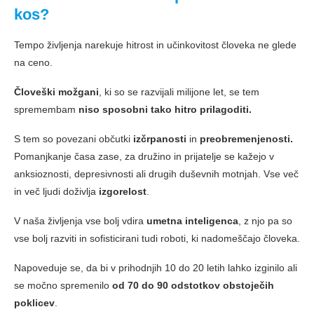
kos?
Tempo življenja narekuje hitrost in učinkovitost človeka ne glede
na ceno.
Človeški možgani
, ki so se razvijali milijone let, se tem
spremembam
niso sposobni tako hitro prilagoditi.
S tem so povezani občutki
izčrpanosti
in
preobremenjenosti.
Pomanjkanje časa zase, za družino in prijatelje se kažejo v
anksioznosti, depresivnosti ali drugih duševnih motnjah. Vse več
in več ljudi doživlja
izgorelost
.
V naša življenja vse bolj vdira
umetna inteligenca
, z njo pa so
vse bolj razviti in sofisticirani tudi roboti, ki nadomeščajo človeka.
Napoveduje se, da bi v prihodnjih 10 do 20 letih lahko izginilo ali
se močno spremenilo
od 70 do 90 odstotkov obstoječih
poklicev
.