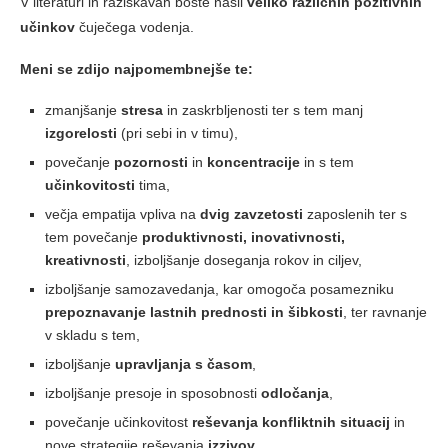
V literaturi in raziskavah boste našli
veliko različnih pozitivnih
učinkov
čuječega vodenja.
Meni se zdijo najpomembnejše te:
zmanjšanje
stresa
in zaskrbljenosti ter s tem manj
izgorelosti
(pri sebi in v timu),
povečanje
pozornosti
in
koncentracije
in s tem
učinkovitosti
tima,
večja empatija vpliva na
dvig zavzetosti
zaposlenih ter s
tem povečanje
produktivnosti, inovativnosti,
kreativnosti
, izboljšanje doseganja rokov in ciljev,
izboljšanje samozavedanja, kar omogoča posamezniku
prepoznavanje lastnih prednosti in šibkosti
, ter ravnanje
v skladu s tem,
izboljšanje
upravljanja s časom
,
izboljšanje presoje in sposobnosti
odločanja
,
povečanje učinkovitost
reševanja konfliktnih situacij
in
nove strategije reševanja
izzivov
,