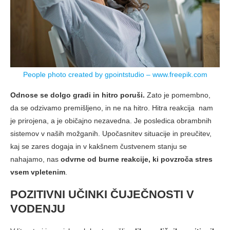
People photo created by gpointstudio – www.freepik.com
Odnose se dolgo gradi in hitro poruši.
Zato je pomembno,
da se odzivamo premišljeno, in ne na hitro. Hitra reakcija nam
je prirojena, a je običajno nezavedna. Je posledica obrambnih
sistemov v naših možganih. Upočasnitev situacije in preučitev,
kaj se zares dogaja in v kakšnem čustvenem stanju se
nahajamo, nas
odvrne od burne reakcije, ki povzroča stres
vsem vpletenim
.
POZITIVNI UČINKI ČUJEČNOSTI V
VODENJU