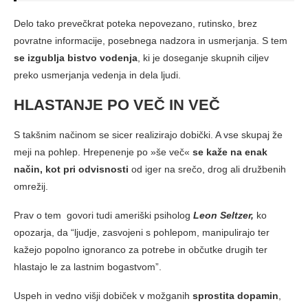
Delo tako prevečkrat poteka nepovezano, rutinsko, brez
povratne informacije, posebnega nadzora in usmerjanja. S tem
se izgublja bistvo vodenja
, ki je doseganje skupnih ciljev
preko usmerjanja vedenja in dela ljudi.
HLASTANJE PO VEČ IN VEČ
S takšnim načinom se sicer realizirajo dobički. A vse skupaj že
meji na pohlep. Hrepenenje po »še več«
se kaže na enak
način, kot pri odvisnosti
od iger na srečo, drog ali družbenih
omrežij.
Prav o tem govori tudi ameriški psiholog
Leon Seltzer,
ko
opozarja, da “ljudje, zasvojeni s pohlepom, manipulirajo ter
kažejo popolno ignoranco za potrebe in občutke drugih ter
hlastajo le za lastnim bogastvom”.
Uspeh in vedno višji dobiček v možganih
sprostita dopamin
,