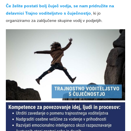
Če želite postati bolj čuječ vodja, se nam pridružite na
delavnici Trajno voditeljstvo s čuječnostjo
, ki jo
organiziramo za zaključene skupine vodij v podjetjih.