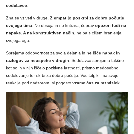
sodelavce
.
Zna se vživeti v druge.
Z empatijo poskrbi za dobro počutje
svojega tima
. Ne obsoja in ne kritizira, čeprav
opozori tudi na
napake. A na konstruktiven način
, ne pa s ciljem hranjenja
svojega ega.
Sprejema odgovornost za svoja dejanja in
ne išče napak in
razlogov za neuspehe v drugih
. Sodelavce sprejema takšne
kot so in v njih iščejo pozitivne lastnosti, pristno medosebno
sodelovanje ter skrbi za dobro počutje. Voditelj, ki ima svoje
reakcije pod nadzorom, si pogosto
vzame čas za razmislek
.