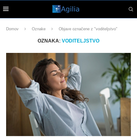
Domov
Oznake
Objave označene z "voditeljstvo"
OZNAKA:
VODITELJSTVO