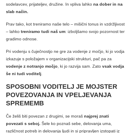
sodelavcev, prijateljev, družine. In vpliva lahko
na dober in na
slab način.
Prav tako, kot treniramo naše telo – mišični tonus in vzdržljivost
– lahko
treniramo tudi naš um
: izboljšamo svojo pozornost ter
gradimo odnose.
Pri vodenju s čuječnostjo ne gre za vodenje z močjo, ki jo vodja
izkazuje s položajem v organizacijski strukturi, pač pa za
vodenje z notranjo močjo
, ki jo razvija sam. Zato
vsak vodja
še ni tudi voditelj
.
SPOSOBNI VODITELJ JE MOJSTER
POVEZOVANJA IN VPELJEVANJA
SPREMEMB
Če želiš biti povezan z drugimi, se moraš
najprej znati
povezati s seboj.
Šele ko poznaš sebe, delovanja uma,
različnost potreb in delovanja ljudi in si pripravljen izstopati iz