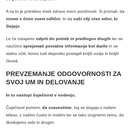
A za to je potrebno imeti zdravo mero ponižnosti. Si priznati, da
nismo v čisto vsem odlični
. In da
naši cilji niso edini, ki
štejejo
.
Le če ostajamo
odprti do potreb in predlogov drugih
ter se
naučimo
sprejemati povratne informacije kot darilo
in se
stalno učiti, bomo tudi dejansko postajali boljši vodja in boljši
človek.
PREVZEMANJE ODGOVORNOSTI ZA
SVOJ UM IN DELOVANJE
In tu nastopi
čuječnost v vodenju.
Čuječnost pomeni,
da ozavestimo
, kaj se dogaja v našem
telesu, z našimi čustvi in mislimi ter se tako izognemo temu, da
škodujemo sebi in drugim.