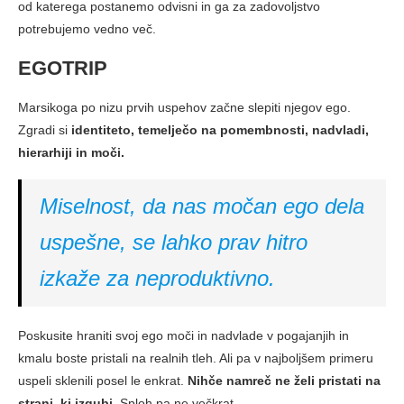
od katerega postanemo odvisni in ga za zadovoljstvo
potrebujemo vedno več.
EGOTRIP
Marsikoga po nizu prvih uspehov začne slepiti njegov ego.
Zgradi si
identiteto, temelječo na pomembnosti, nadvladi,
hierarhiji in moči.
Miselnost, da nas močan ego dela
uspešne, se lahko prav hitro
izkaže za neproduktivno.
Poskusite hraniti svoj ego moči in nadvlade v pogajanjih in
kmalu boste pristali na realnih tleh. Ali pa v najboljšem primeru
uspeli sklenili posel le enkrat.
Nihče namreč ne želi pristati na
strani, ki izgubi
. Sploh pa ne večkrat.