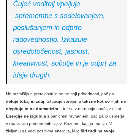
Čuječ voditelj vpeljuje
spremembe s sodelovanjem,
poslušanjem in odprto
radovednostjo. Izkazuje
osredotočenost, jasnost,
kreativnost, sočutje in je odprt za
ideje drugih.
Ne razmišlja o preteklosti in se ne boji prihodnosti, pač pa
deluje tukaj in zdaj
. Situacije sprejema
takšne kot so – jih ne
olepšuje in ne dramatizira
– ter se z mirnostjo sooča z njimi.
Energije ne izgublja
s paničnim ravnanjem, pač pa jo usmerja
v realizacijo pomembnih ciljev. Razume, kaj ga motiva. V
življenju ga vodi pozitivna energija, ki jo
širi tudi na svoje