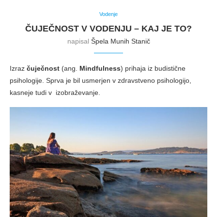
Vodenje
ČUJEČNOST V VODENJU – KAJ JE TO?
napisal
Špela Munih Stanič
Izraz
čuječnost
(ang.
Mindfulness
) prihaja iz budistične
psihologije. Sprva je bil usmerjen v zdravstveno psihologijo,
kasneje tudi v izobraževanje.