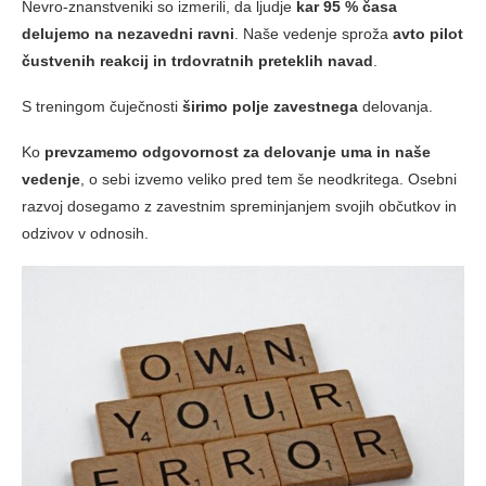
Nevro-znanstveniki so izmerili, da ljudje
kar 95 % časa
delujemo na nezavedni ravni
. Naše vedenje sproža
avto pilot
čustvenih reakcij in trdovratnih preteklih navad
.
S treningom čuječnosti
širimo polje zavestnega
delovanja.
Ko
prevzamemo odgovornost za delovanje uma in naše
vedenje
, o sebi izvemo veliko pred tem še neodkritega. Osebni
razvoj dosegamo z zavestnim spreminjanjem svojih občutkov in
odzivov v odnosih.