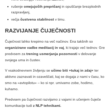
rušenje
omejujočih prepričanj
in opuščanje brezplodnih
razpravljanj,
večja
čustvena stabilnost
v timu.
RAZVIJANJE ČUJEČNOSTI
Čuječnost lahko krepimo na več načinov. Ena takšnih so
organizirane vadbe meditacij in vaj
, ki trajajo več tednov. Gre
predvsem za
trening usmerjanja pozornosti
v delovanje
svojega uma in čustev.
V vsakodnevnem življenju se
učimo biti »tukaj in zdaj«
ter
aktivno zaznavati in ozaveščati, kaj se dogaja z nami v času, ko
smo na »avtopilotu« – ko si npr. umivamo zobe, hodimo,
kuhamo.
Predvsem pa čuječnost razvijamo z vajami in učenjem čuječe
komunikacije tudi
z NLP tehnikami.