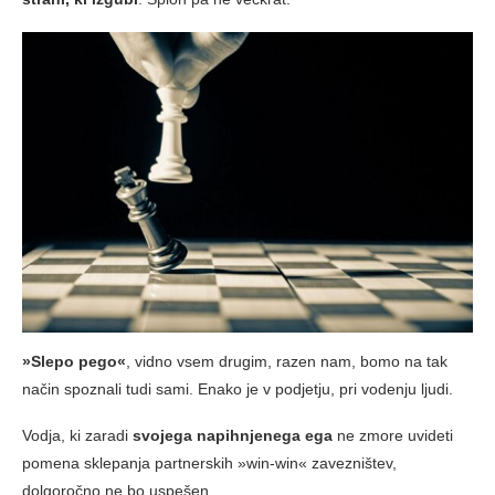
»Slepo pego«
, vidno vsem drugim, razen nam, bomo na tak
način spoznali tudi sami. Enako je v podjetju, pri vodenju ljudi.
Vodja, ki zaradi
svojega napihnjenega ega
ne zmore uvideti
pomena sklepanja partnerskih »win-win« zavezništev,
dolgoročno ne bo uspešen.