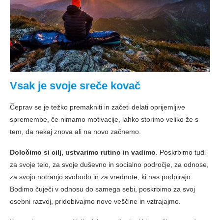
Vsak je svoje sreče kovač
Čeprav se je težko premakniti in začeti delati oprijemljive
spremembe, če nimamo motivacije, lahko storimo veliko že s
tem, da nekaj znova ali na novo začnemo.
Določimo si cilj, ustvarimo rutino in vadimo
. Poskrbimo tudi
za svoje telo, za svoje duševno in socialno področje, za odnose,
za svojo notranjo svobodo in za vrednote, ki nas podpirajo.
Bodimo čuječi v odnosu do samega sebi, poskrbimo za svoj
osebni razvoj, pridobivajmo nove veščine in vztrajajmo.