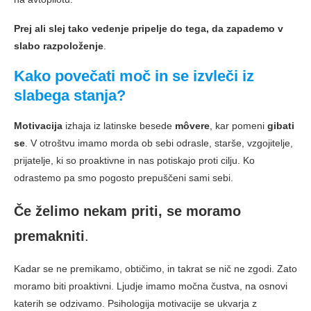
Prej ali slej tako vedenje pripelje do tega, da zapademo v
slabo razpoloženje
.
Kako povečati moč in se izvleči iz
slabega stanja?
Motivacija
izhaja iz latinske besede
môvere
, kar pomeni
gibati
se
. V otroštvu imamo morda ob sebi odrasle, starše, vzgojitelje,
prijatelje, ki so proaktivne in nas potiskajo proti cilju. Ko
odrastemo pa smo pogosto prepuščeni sami sebi.
Če želimo nekam priti, se moramo
premakniti
.
Kadar se ne premikamo, obtičimo, in takrat se nič ne zgodi. Zato
moramo biti proaktivni. Ljudje imamo močna čustva, na osnovi
katerih se odzivamo. Psihologija motivacije se ukvarja z