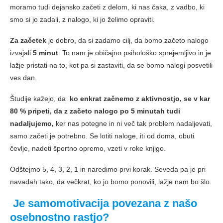
moramo tudi dejansko začeti z delom, ki nas čaka, z vadbo, ki
smo si jo zadali, z nalogo, ki jo želimo opraviti.
Za začetek
je dobro, da si zadamo cilj, da bomo začeto nalogo
izvajali
5 minut
. To nam je običajno psihološko sprejemljivo in je
lažje pristati na to, kot pa si zastaviti, da se bomo nalogi posvetili
ves dan.
Študije kažejo, da
ko enkrat začnemo z aktivnostjo, se v kar
80 % pripeti, da z začeto nalogo po 5 minutah tudi
nadaljujemo,
ker nas potegne in ni več tak problem nadaljevati,
samo začeti je potrebno. Se lotiti naloge, iti od doma, obuti
čevlje, nadeti športno opremo, vzeti v roke knjigo.
Odštejmo 5, 4, 3, 2, 1 in naredimo prvi korak. Seveda pa je pri
navadah tako, da večkrat, ko jo bomo ponovili, lažje nam bo šlo.
Je samomotivacija povezana z našo
osebnostno rastjo?