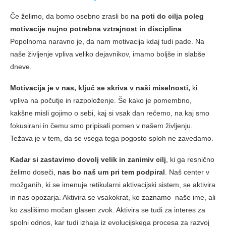
Če želimo, da bomo osebno zrasli bo
na poti do cilja poleg
motivacije nujno potrebna vztrajnost in disciplina
.
Popolnoma naravno je, da nam motivacija kdaj tudi pade. Na
naše življenje vpliva veliko dejavnikov, imamo boljše in slabše
dneve.
Motivacija je v nas, ključ se skriva v naši miselnosti,
ki
vpliva na počutje in razpoloženje. Še kako je pomembno,
kakšne misli gojimo o sebi, kaj si vsak dan rečemo, na kaj smo
fokusirani in čemu smo pripisali pomen v našem življenju.
Težava je v tem, da se vsega tega pogosto sploh ne zavedamo.
Kadar si zastavimo dovolj velik in zanimiv cilj
, ki ga resnično
želimo doseči,
nas bo naš um pri tem podpiral
. Naš center v
možganih, ki se imenuje retikularni aktivacijski sistem, se aktivira
in nas opozarja. Aktivira se vsakokrat, ko zaznamo naše ime, ali
ko zaslišimo močan glasen zvok. Aktivira se tudi za interes za
spolni odnos, kar tudi izhaja iz evolucijskega procesa za razvoj