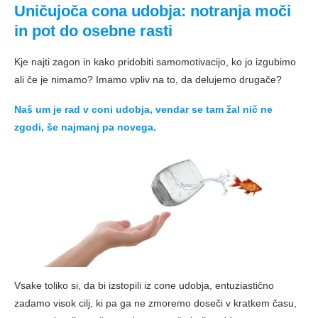
Uničujoča cona udobja: notranja moči
in pot do osebne rasti
Kje najti zagon in kako pridobiti samomotivacijo, ko jo izgubimo
ali če je nimamo? Imamo vpliv na to, da delujemo drugače?
Naš um je rad v coni udobja, vendar se tam žal nič ne
zgodi, še najmanj pa novega.
Vsake toliko si, da bi izstopili iz cone udobja, entuziastično
zadamo visok cilj, ki pa ga ne zmoremo doseči v kratkem času,