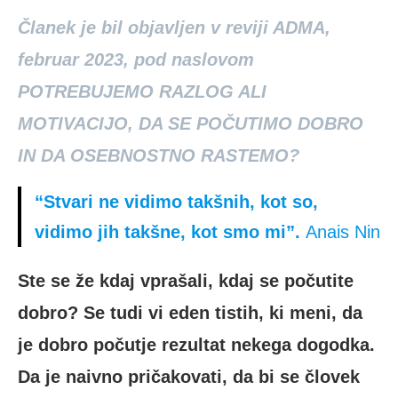
Članek je bil objavljen v reviji ADMA,
februar 2023, pod naslovom
POTREBUJEMO RAZLOG ALI
MOTIVACIJO, DA SE POČUTIMO DOBRO
IN DA OSEBNOSTNO RASTEMO?
“Stvari ne vidimo takšnih, kot so,
vidimo jih takšne, kot smo mi”.
Anais Nin
Ste se že kdaj vprašali, kdaj se počutite
dobro? Se tudi vi eden tistih, ki meni, da
je dobro počutje rezultat nekega dogodka.
Da je naivno pričakovati, da bi se človek