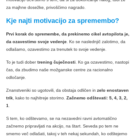
za majhne dosežke, privoščimo nagrado.
Kje najti motivacijo za spremembo?
Prvi korak do spremembe, da prekinemo cikel avtopilota je,
da ozavestimo svoje vedenje
. Ko se naslednjič zalotimo, da
odlašamo, ozavestimo za trenutek to svoje vedenje.
To je tudi dober
trening čuječnosti
. Ko ga ozavestimo, nastopi
čas, da zbudimo naše možganske centre za racionalno
odločanje.
Znanstveniki so ugotovili, da obstaja odličen in
zelo enostaven
trik
, kako to najhitreje storimo.
Začnemo odštevati: 5, 4, 3, 2,
1
.
S tem, ko odštevamo, se na nezavedni ravni avtomatično
začnemo pripravljati na akcijo, na štart. Seveda po tem ne
smemo več odlašati, takoj v teh nekaj sekundah, ko odštejemo