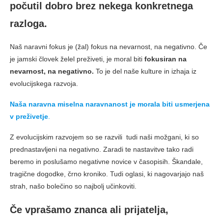
počutil dobro brez nekega konkretnega
razloga.
Naš naravni fokus je (žal) fokus na nevarnost, na negativno. Če
je jamski človek želel preživeti, je moral biti
fokusiran na
nevarnost, na negativno.
To je del naše kulture in izhaja iz
evolucijskega razvoja.
Naša naravna miselna naravnanost je morala biti usmerjena
v preživetje
.
Z evolucijskim razvojem so se razvili tudi naši možgani, ki so
prednastavljeni na negativno. Zaradi te nastavitve tako radi
beremo in poslušamo negativne novice v časopisih. Škandale,
tragične dogodke, črno kroniko. Tudi oglasi, ki nagovarjajo naš
strah, našo bolečino so najbolj učinkoviti.
Če vprašamo znanca ali prijatelja,