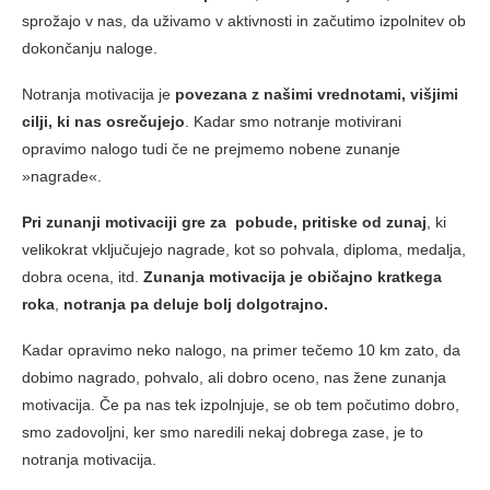
sprožajo v nas, da uživamo v aktivnosti in začutimo izpolnitev ob
dokončanju naloge.
Notranja motivacija je
povezana z našimi vrednotami, višjimi
cilji, ki nas osrečujejo
. Kadar smo notranje motivirani
opravimo nalogo tudi če ne prejmemo nobene zunanje
»nagrade«.
Pri zunanji motivaciji gre za pobude, pritiske od zunaj
, ki
velikokrat vključujejo nagrade, kot so pohvala, diploma, medalja,
dobra ocena, itd.
Zunanja motivacija je običajno kratkega
roka
,
notranja pa deluje bolj dolgotrajno.
Kadar opravimo neko nalogo, na primer tečemo 10 km zato, da
dobimo nagrado, pohvalo, ali dobro oceno, nas žene zunanja
motivacija. Če pa nas tek izpolnjuje, se ob tem počutimo dobro,
smo zadovoljni, ker smo naredili nekaj dobrega zase, je to
notranja motivacija.