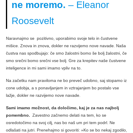
ne moremo.
– Eleanor
Roosevelt
Naravnajmo se pozitivno, uporabimo svoje telo in čustvene
mišice. Znova in znova, dokler ne razvijemo nove navade. Naša
čustva nas spodbujajo: če smo žalostni bomo še bolj žalostni, če
smo srečni bomo srečni vse bolj. Gre za krepitev naše čustvene
inteligence in mi sami imamo vpliv na to.
Na začetku nam praviloma ne bo preveč udobno, saj stopamo iz
cone udobja, a s ponavljanjem in vztrajanjem bo postalo vse
lažje, dokler ne razvijemo nove navade.
Sami imamo možnost, da določimo, kaj je za nas najbolj
pomembno.
Zavestno začnemo delati na tem, ko se
osredotočimo na svoj cilj, nas bo naš um pri tem podrl. Ne
odlašati na jutri. Prenehajmo si govoriti: »Ko se bo nekaj zgodilo,