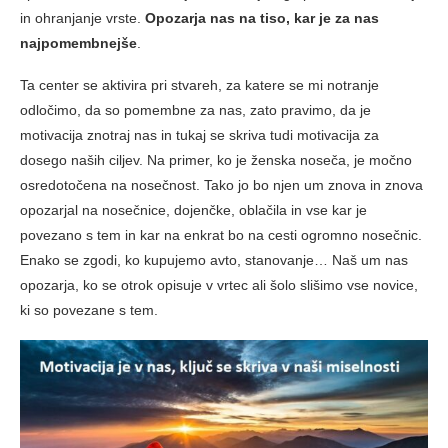
in ohranjanje vrste.
Opozarja nas na tiso, kar je za nas
najpomembnejše
.
Ta center se aktivira pri stvareh, za katere se mi notranje
odločimo, da so pomembne za nas, zato pravimo, da je
motivacija znotraj nas in tukaj se skriva tudi motivacija za
dosego naših ciljev. Na primer, ko je ženska noseča, je močno
osredotočena na nosečnost. Tako jo bo njen um znova in znova
opozarjal na nosečnice, dojenčke, oblačila in vse kar je
povezano s tem in kar na enkrat bo na cesti ogromno nosečnic.
Enako se zgodi, ko kupujemo avto, stanovanje… Naš um nas
opozarja, ko se otrok opisuje v vrtec ali šolo slišimo vse novice,
ki so povezane s tem.