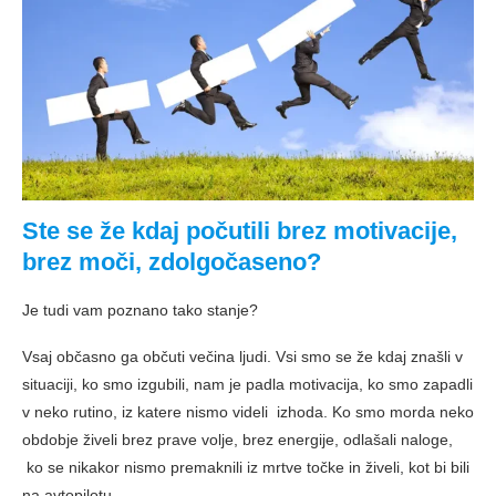
Ste se že kdaj počutili brez motivacije,
brez moči, zdolgočaseno?
Je tudi vam poznano tako stanje?
Vsaj občasno ga občuti večina ljudi. Vsi smo se že kdaj znašli v
situaciji, ko smo izgubili, nam je padla motivacija, ko smo zapadli
v neko rutino, iz katere nismo videli izhoda. Ko smo morda neko
obdobje živeli brez prave volje, brez energije, odlašali naloge,
ko se nikakor nismo premaknili iz mrtve točke in živeli, kot bi bili
na avtopilotu.