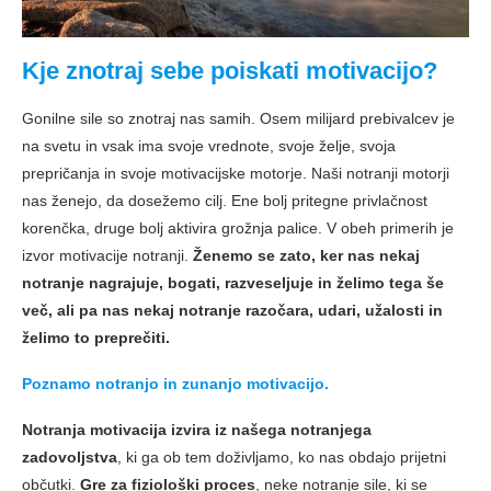
Kje znotraj sebe poiskati motivacijo?
Gonilne sile so znotraj nas samih. Osem milijard prebivalcev je
na svetu in vsak ima svoje vrednote, svoje želje, svoja
prepričanja in svoje motivacijske motorje. Naši notranji motorji
nas ženejo, da dosežemo cilj. Ene bolj pritegne privlačnost
korenčka, druge bolj aktivira grožnja palice. V obeh primerih je
izvor motivacije notranji.
Ženemo se zato, ker nas nekaj
notranje nagrajuje, bogati, razveseljuje
in želimo tega še
več, ali pa nas nekaj notranje razočara, udari, užalosti in
želimo to preprečiti.
Poznamo notranjo in zunanjo motivacijo.
Notranja motivacija izvira iz našega notranjega
zadovoljstva
, ki ga ob tem doživljamo, ko nas obdajo prijetni
občutki.
Gre za fiziološki proces
, neke notranje sile, ki se