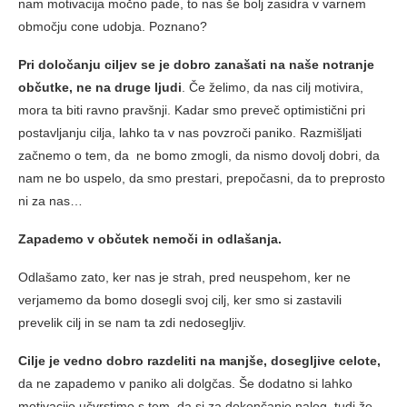
nam motivacija močno pade, to nas še bolj zasidra v varnem
območju cone udobja. Poznano?
Pri določanju ciljev se je dobro zanašati na naše notranje
občutke, ne na druge ljudi
. Če želimo, da nas cilj motivira,
mora ta biti ravno pravšnji. Kadar smo preveč optimistični pri
postavljanju cilja, lahko ta v nas povzroči paniko. Razmišljati
začnemo o tem, da ne bomo zmogli, da nismo dovolj dobri, da
nam ne bo uspelo, da smo prestari, prepočasni, da to preprosto
ni za nas…
Zapademo v občutek nemoči in odlašanja.
Odlašamo zato, ker nas je strah, pred neuspehom, ker ne
verjamemo da bomo dosegli svoj cilj, ker smo si zastavili
prevelik cilj in se nam ta zdi nedosegljiv.
Cilje je vedno dobro razdeliti na manjše, dosegljive celote,
da ne zapademo v paniko ali dolgčas. Še dodatno si lahko
motivacijo učvrstimo s tem, da si za dokončanje nalog, tudi že